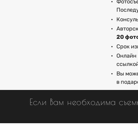
Фотосъ
Последу
Консуль
Авторс
20 фот
Срок из
Онлайн 
ссылкой
Вы може
в подар
Если Вам необходима съемк