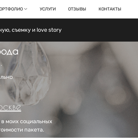
ОРТФОЛИО
УСЛУГИ
ОТЗЫВЫ
КОНТАКТЫ
ю, съемку и love story
рода
.
ельно
оскве
в моих социальных
тоимости пакета.