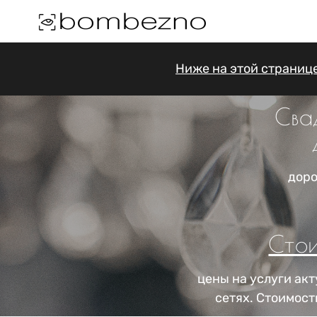
Ниже на этой страниц
Сва
доро
Стои
цены на услуги ак
сетях. Стоимост