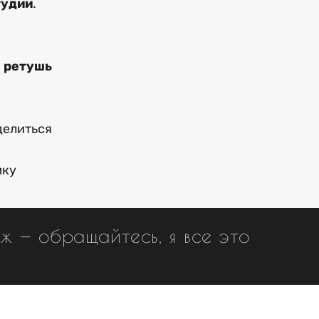
тудии
.
я
ретушь
делиться
мку
ж — обращайтесь, я все это