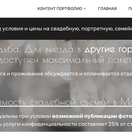
КОНТЕНТ ПОРТФОЛИО
ГЛАВНАЯ
П
е
условия и цены на свадебную, портретную, семейну
дьба. Для выезда
в
другие го
доступен максимальный пакет
га и проживание обсуждается и оплачивается отд
мость свадебной съемки в М
туальны при условии
возможной публикации фото
ь услуги конфиденциальности составляет 25% от с