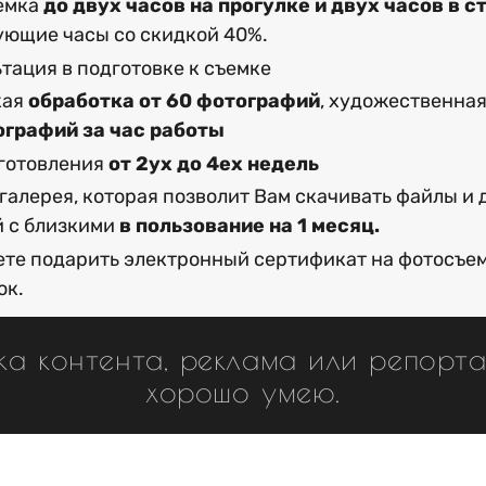
емка
до двух часов на прогулке и двух часов в с
ющие часы со скидкой 40%.
тация в подготовке к съемке
кая
обработка от 60 фотографий
, художественна
ографий за час работы
готовления
от 2ух до 4ех недель
галерея, которая позволит Вам скачивать файлы и 
 с близкими
в пользование на 1 месяц.
те подарить электронный сертификат на фотосъе
ок.
а контента, реклама или репорта
хорошо умею.